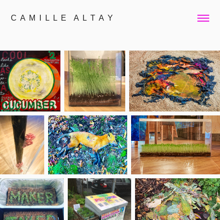
C  A  M  I  L  L  E    A  L  T  A  Y 